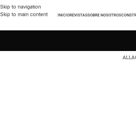
Skip to navigation
Skip to main content
INICIO
REVISTAS
SOBRE NOSOTROS
CONSTR
ALL
A
Decor
Et vestibulum quis a suspendisse
R